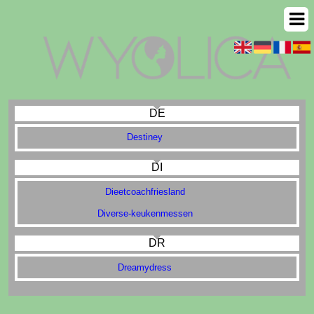
DE
Destiney
DI
Dieetcoachfriesland
Diverse-keukenmessen
DR
Dreamydress