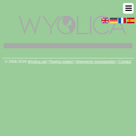
© 2006-2026
Wyolica.net
|
Pagina maken
|
Algemene voorwaarden
|
Contact